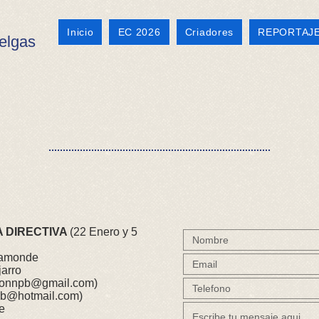
Inicio
EC 2026
Criadores
REPORTAJ
elgas
A DIRECTIVA
(22 Enero y 5
ahamonde
jarro
ionnpb@gmail.com
)
npb@hotmail.com
)
e