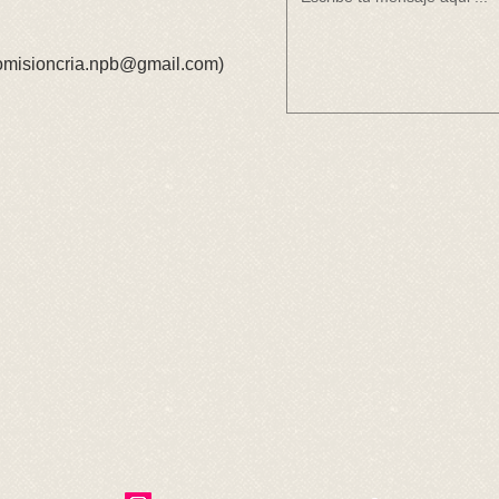
omisioncria.npb@gmail.com
)