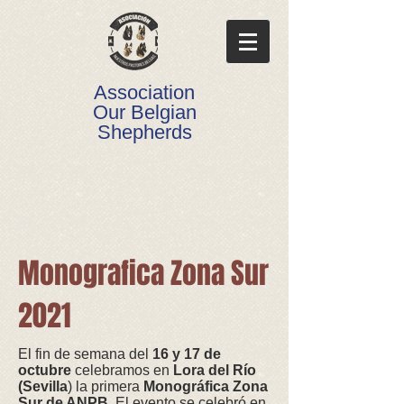
Association
Our Belgian
Shepherds
Monografica Zona Sur
2021
El fin de semana del
16 y 17 de
octubre
celebramos en
Lora del Río
(Sevilla
) la primera
Monográfica Zona
Sur de ANPB.
El evento se celebró en