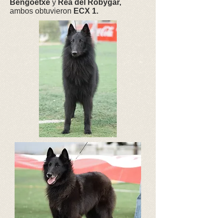
Bengoetxe
y
Rea del Robygar,
ambos obtuvieron
ECX 1.