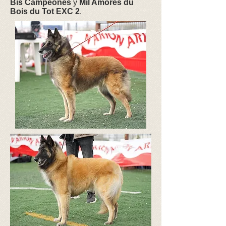
Bis Campeones
y
Mil Amores du
Bois du
Tot EXC 2
.