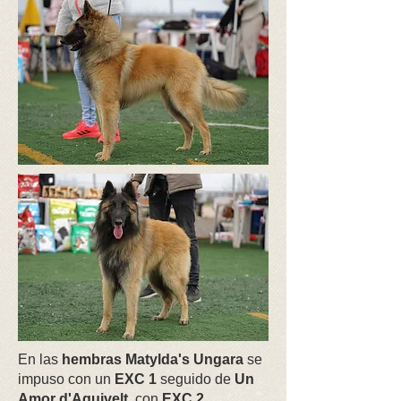
En las
hembras Matylda's Ungara
se
impuso con un
EXC 1
seguido de
Un
Amor d'Aquivelt
con
EXC 2
.